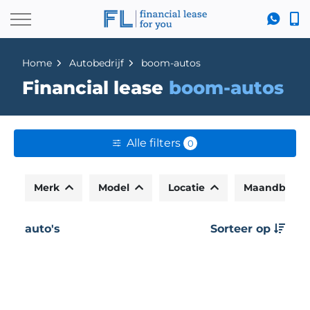
Home
Autobedrijf
boom-autos
Financial lease
boom-autos
Alle filters
0
Merk
Model
Locatie
Maandbedr
auto's
Sorteer op