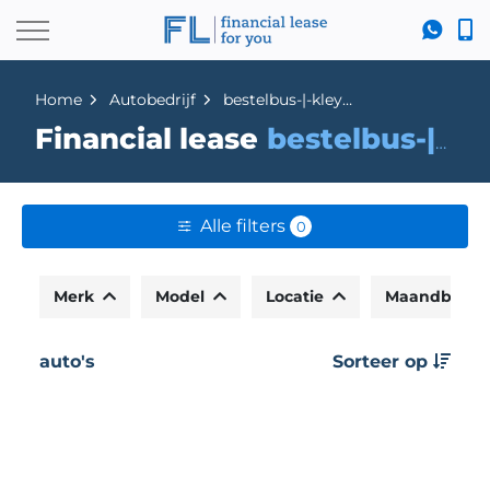
Home
Autobedrijf
bestelbus-|-kleyn-vans
Financial lease
bestelbus-|-kleyn-vans
Alle filters
0
Merk
Model
Locatie
Maandbedr
auto's
Sorteer op