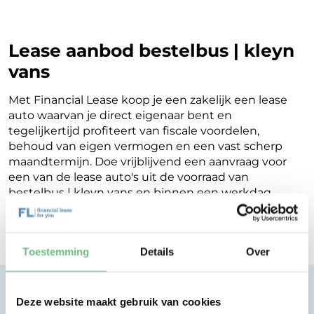
Lease aanbod bestelbus | kleyn
vans
Met Financial Lease koop je een zakelijk een lease
auto waarvan je direct eigenaar bent en
tegelijkertijd profiteert van fiscale voordelen,
behoud van eigen vermogen en een vast scherp
maandtermijn. Doe vrijblijvend een aanvraag voor
een van de lease auto's uit de voorraad van
bestelbus | kleyn vans en binnen een werkdag
ontvang je terugkoppeling op de mogelijkheden
voor jouw Financial Lease.
Toestemming
Details
Over
Financial lease zonder zorgen.
Deze website maakt gebruik van cookies
Eenvoudig, transparant, vertrouwd.