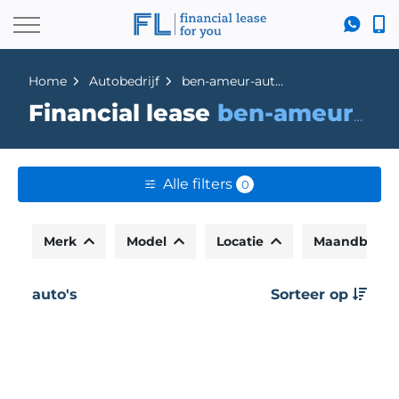
Home
Autobedrijf
ben-ameur-autos
Financial lease
ben-ameur-autos
Alle filters
0
Merk
Model
Locatie
Maandbedr
auto's
Sorteer op