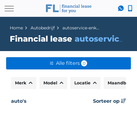
Home
Autobedrijf
autoservice-enkhuizen
Financial lease
autoservice-enkhuizen
Alle filters
0
Merk
Model
Locatie
Maandbedr
auto's
Sorteer op