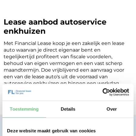
Lease aanbod autoservice
enkhuizen
Met Financial Lease koop je een zakelijk een lease
auto waarvan je direct eigenaar bent en
tegelijkertijd profiteert van fiscale voordelen,
behoud van eigen vermogen en een vast scherp
maandtermijn. Doe vrijblijvend een aanvraag voor
een van de lease auto's uit de voorraad van
autoservice enkhuizen en binnen een werkdag
ontvang je terugkoppeling op de mogelijkheden
voor jouw Financial Lease.
Toestemming
Details
Over
Financial lease zonder zorgen.
Deze website maakt gebruik van cookies
Eenvoudig, transparant, vertrouwd.