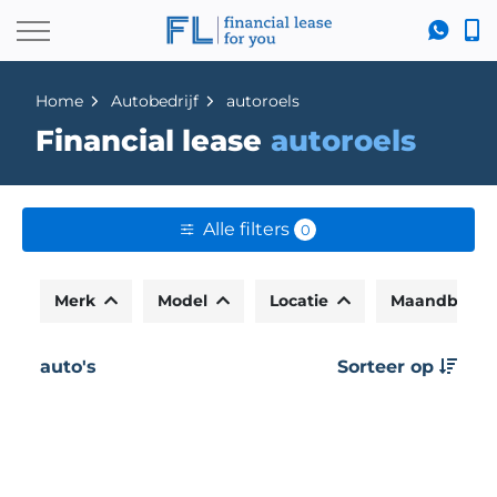
Home
Autobedrijf
autoroels
Financial lease
autoroels
Alle filters
0
Merk
Model
Locatie
Maandbedr
auto's
Sorteer op