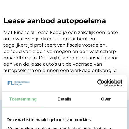
Lease aanbod autopoelsma
Met Financial Lease koop je een zakelijk een lease
auto waarvan je direct eigenaar bent en
tegelijkertijd profiteert van fiscale voordelen,
behoud van eigen vermogen en een vast scherp
maandtermijn. Doe vrijblijvend een aanvraag voor
een van de lease auto's uit de voorraad van
autopoelsma en binnen een werkdag ontvang je
terugkoppeling op de mogelijkheden voor jouw
Financial Lease.
Toestemming
Details
Over
Financial lease zonder zorgen.
Eenvoudig, transparant, vertrouwd.
Deze website maakt gebruik van cookies
We gebruiken cookies om content en advertenties te