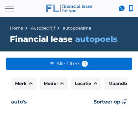
Home
Autobedrijf
autopoelsma
Financial lease
autopoelsma
Alle filters
0
Merk
Model
Locatie
Maandbedr
auto's
Sorteer op