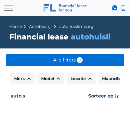
Home
Autobedrijf
autohuislimburg
Financial lease
autohuislimburg
Alle filters
0
Merk
Model
Locatie
Maandbedr
auto's
Sorteer op