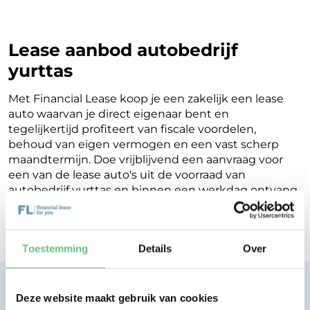
Lease aanbod autobedrijf
yurttas
Met Financial Lease koop je een zakelijk een lease
auto waarvan je direct eigenaar bent en
tegelijkertijd profiteert van fiscale voordelen,
behoud van eigen vermogen en een vast scherp
maandtermijn. Doe vrijblijvend een aanvraag voor
een van de lease auto's uit de voorraad van
autobedrijf yurttas en binnen een werkdag ontvang
je terugkoppeling op de mogelijkheden voor jouw
Financial Lease.
Toestemming
Details
Over
Financial lease zonder zorgen.
Deze website maakt gebruik van cookies
Eenvoudig, transparant, vertrouwd.