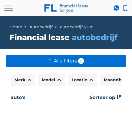
Home
Autobedrijf
autobedrijf-yurttas
Financial lease
autobedrijf-yurttas
Alle filters
0
Merk
Model
Locatie
Maandbedr
auto's
Sorteer op