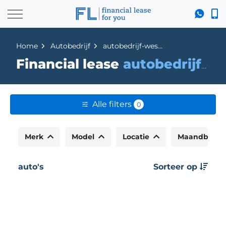
Home
Autobedrijf
autobedrijf-wessels-dedemsvaart-bv
Financial lease
autobedrijf-wessels-dedemsvaart-bv
Alle filters
0
Merk
Model
Locatie
Maandbedr
auto's
Sorteer op