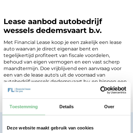
Lease aanbod autobedrijf
wessels dedemsvaart b.v.
Met Financial Lease koop je een zakelijk een lease
auto waarvan je direct eigenaar bent en
tegelijkertijd profiteert van fiscale voordelen,
behoud van eigen vermogen en een vast scherp
maandtermijn. Doe vrijblijvend een aanvraag voor
een van de lease auto's uit de voorraad van
autobedrijf wessels dedemsvaart b.v. en binnen een
werkdag ontvang je terugkoppeling op de
mogelijkheden voor jouw Financial Lease.
Toestemming
Details
Over
Financial lease zonder zorgen.
Deze website maakt gebruik van cookies
Eenvoudig, transparant, vertrouwd.