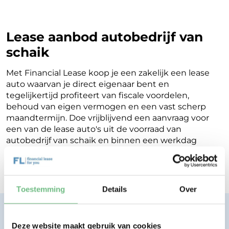
Lease aanbod autobedrijf van
schaik
Met Financial Lease koop je een zakelijk een lease
auto waarvan je direct eigenaar bent en
tegelijkertijd profiteert van fiscale voordelen,
behoud van eigen vermogen en een vast scherp
maandtermijn. Doe vrijblijvend een aanvraag voor
een van de lease auto's uit de voorraad van
autobedrijf van schaik en binnen een werkdag
ontvang je terugkoppeling op de mogelijkheden
voor jouw Financial Lease.
Toestemming
Details
Over
Financial lease zonder zorgen.
Eenvoudig, transparant, vertrouwd.
Deze website maakt gebruik van cookies