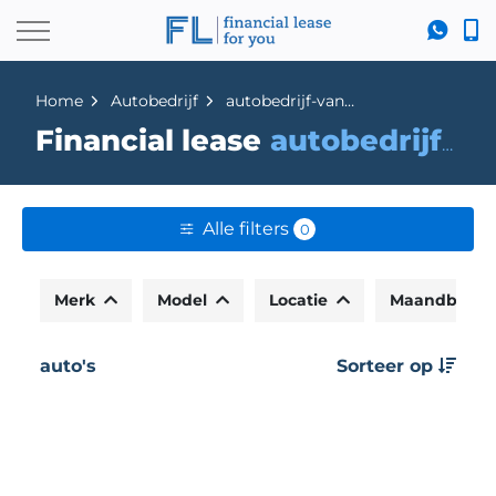
Home
Autobedrijf
autobedrijf-van-schaik
Financial lease
autobedrijf-van-schaik
Alle filters
0
Merk
Model
Locatie
Maandbedr
auto's
Sorteer op