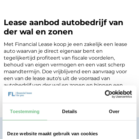
Lease aanbod autobedrijf van
der wal en zonen
Met Financial Lease koop je een zakelijk een lease
auto waarvan je direct eigenaar bent en
tegelijkertijd profiteert van fiscale voordelen,
behoud van eigen vermogen en een vast scherp
maandtermijn. Doe vrijblijvend een aanvraag voor
een van de lease auto's uit de voorraad van
autobedrijf van der wal en zonen en binnen een
werkdag ontvang je terugkoppeling op de
mogelijkheden voor jouw Financial Lease.
Toestemming
Details
Over
Financial lease zonder zorgen.
Deze website maakt gebruik van cookies
Eenvoudig, transparant, vertrouwd.