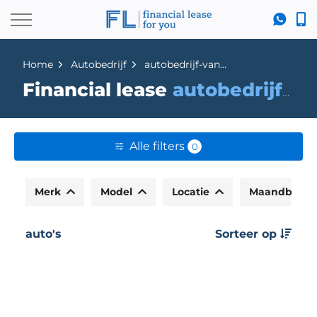
Home
Autobedrijf
autobedrijf-van-der-wal-en-zonen
Financial lease
autobedrijf-van-der-wal-en-zonen
Alle filters
0
Merk
Model
Locatie
Maandbedr
auto's
Sorteer op