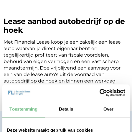
Lease aanbod autobedrijf op de
hoek
Met Financial Lease koop je een zakelijk een lease
auto waarvan je direct eigenaar bent en
tegelijkertijd profiteert van fiscale voordelen,
behoud van eigen vermogen en een vast scherp
maandtermijn. Doe vrijblijvend een aanvraag voor
een van de lease auto's uit de voorraad van
autobedrijf op de hoek en binnen een werkdag
ontvang je terugkoppeling op de mogelijkheden
voor jouw Financial Lease.
Toestemming
Details
Over
Financial lease zonder zorgen.
Eenvoudig, transparant, vertrouwd.
Deze website maakt gebruik van cookies