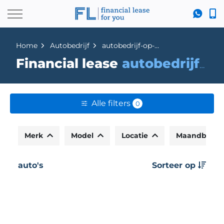
Home
Autobedrijf
autobedrijf-op-de-hoek
Financial lease
autobedrijf-op-de-hoek
Alle filters
0
Merk
Model
Locatie
Maandbedr
auto's
Sorteer op