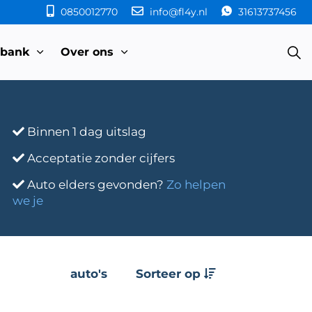
0850012770
info@fl4y.nl
31613737456
sbank
Over ons
Binnen 1 dag uitslag
Acceptatie zonder cijfers
Auto elders gevonden?
Zo helpen
we je
auto's
Sorteer op
e
Transmissie
Bouwjaar
Km-stand