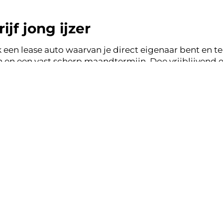
jf jong ijzer
 een lease auto waarvan je direct eigenaar bent en tege
en een vast scherp maandtermijn. Doe vrijblijvend e
 jong ijzer en binnen een werkdag ontvang je terugk
ase zonder zorgen.
nsparant, vertrouwd.
k lease aanbod