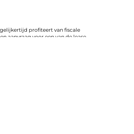
lijkertijd profiteert van fiscale
en aanvraag voor een van de lease
oppeling op de mogelijkheden voor jouw