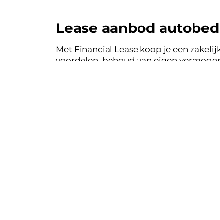
Lease aanbod autobedri
Met Financial Lease koop je een zakelijk
voordelen, behoud van eigen vermogen 
auto's uit de voorraad van autobedrijf
Financial Lease.
Financial le
Eenvoudig, tra
Bekij