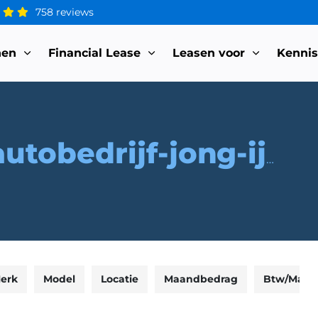
758 reviews
nen
Financial Lease
Leasen voor
Kenni
autobedrijf-jong-ijzer
erk
Model
Locatie
Maandbedrag
Btw/Marg