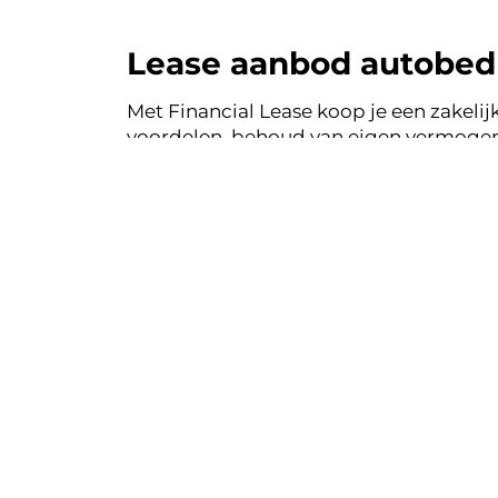
Lease aanbod autobedri
Met Financial Lease koop je een zakelijk
voordelen, behoud van eigen vermogen 
auto's uit de voorraad van autobedrijf
jouw Financial Lease.
Financial le
Eenvoudig, tra
Bekij