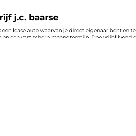
jf j.c. baarse
 een lease auto waarvan je direct eigenaar bent en tege
en een vast scherp maandtermijn. Doe vrijblijvend e
 j.c. baarse en binnen een werkdag ontvang je terug
ase zonder zorgen.
nsparant, vertrouwd.
k lease aanbod