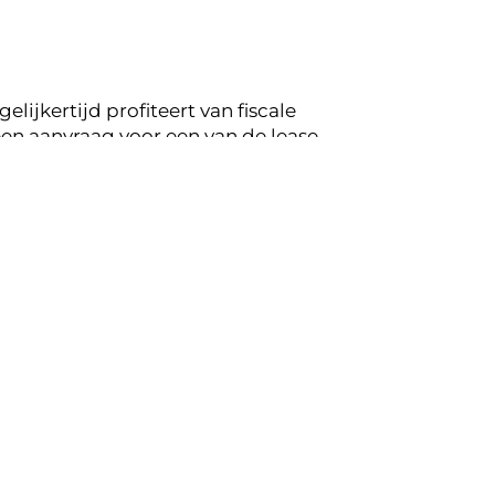
lijkertijd profiteert van fiscale
en aanvraag voor een van de lease
koppeling op de mogelijkheden voor