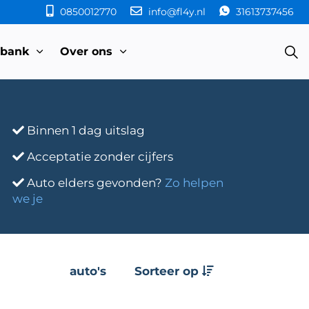
0850012770
info@fl4y.nl
31613737456
sbank
Over ons
Binnen 1 dag uitslag
Acceptatie zonder cijfers
Auto elders gevonden?
Zo helpen
we je
auto's
Sorteer op
e
Transmissie
Bouwjaar
Km-stand