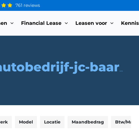
761 reviews
nen
Financial Lease
Leasen voor
Kenni
autobedrijf-jc-baarse
erk
Model
Locatie
Maandbedrag
Btw/Marg