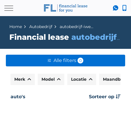
Home
Autobedrijf
autobedrijf-iwema-noordhorn
Financial lease
autobedrijf-iwema-noordhorn
Alle filters
0
Merk
Model
Locatie
Maandbedr
auto's
Sorteer op