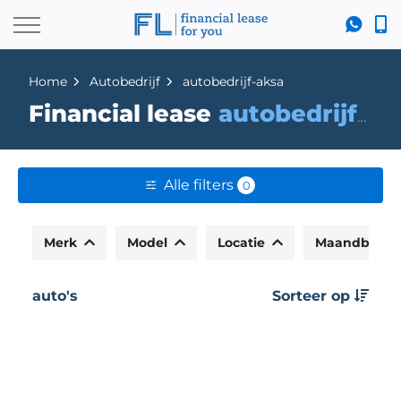
Home
Autobedrijf
autobedrijf-aksa
Financial lease
autobedrijf-aksa
Alle filters
0
Merk
Model
Locatie
Maandbedr
auto's
Sorteer op