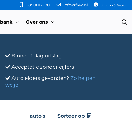
0850012770
info@fl4y.nl
31613737456
sbank
Over ons
Binnen 1 dag uitslag
Acceptatie zonder cijfers
Auto elders gevonden?
Zo helpen
we je
auto's
Sorteer op
e
Transmissie
Bouwjaar
Km-stand