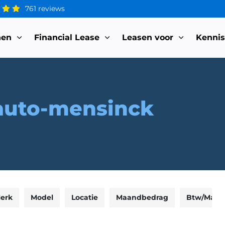
761 reviews
nen
Financial Lease
Leasen voor
Kenni
auto-mensinck
erk
Model
Locatie
Maandbedrag
Btw/Marg