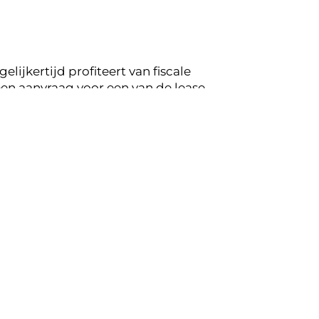
lijkertijd profiteert van fiscale
en aanvraag voor een van de lease
g op de mogelijkheden voor jouw