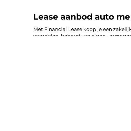
Lease aanbod auto me
Met Financial Lease koop je een zakelijk
voordelen, behoud van eigen vermogen 
auto's uit de voorraad van auto mensi
Financial Lease.
Financial le
Eenvoudig, tra
Bekij