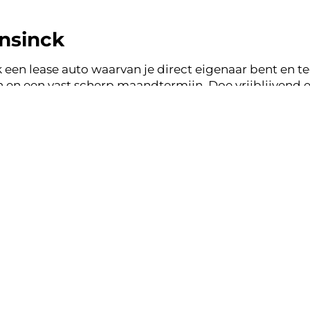
nsinck
 een lease auto waarvan je direct eigenaar bent en tege
en een vast scherp maandtermijn. Doe vrijblijvend e
nck en binnen een werkdag ontvang je terugkoppelin
ase zonder zorgen.
nsparant, vertrouwd.
k lease aanbod