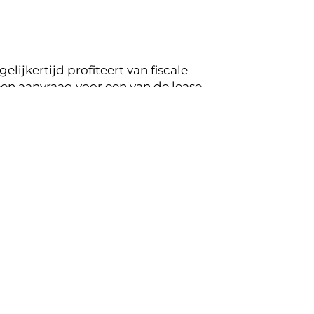
lijkertijd profiteert van fiscale
en aanvraag voor een van de lease
ng op de mogelijkheden voor jouw