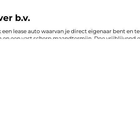
er b.v.
 een lease auto waarvan je direct eigenaar bent en tege
en een vast scherp maandtermijn. Doe vrijblijvend e
 b.v. en binnen een werkdag ontvang je terugkoppeli
ase zonder zorgen.
nsparant, vertrouwd.
k lease aanbod