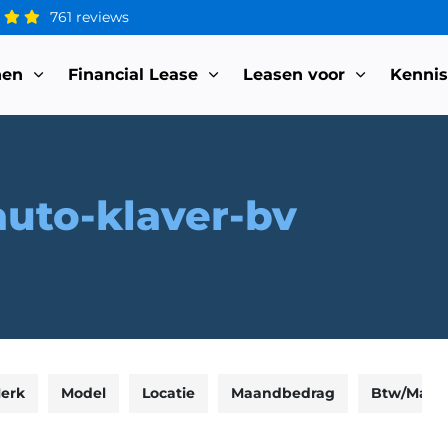
761 reviews
nen
Financial Lease
Leasen voor
Kenni
auto-klaver-bv
erk
Model
Locatie
Maandbedrag
Btw/Marg