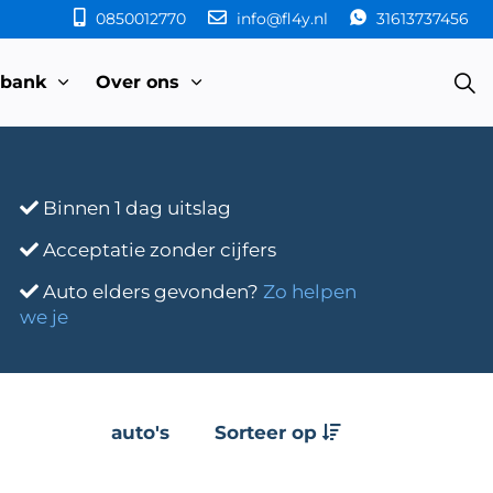
0850012770
info@fl4y.nl
31613737456
sbank
Over ons
Binnen 1 dag uitslag
Acceptatie zonder cijfers
Auto elders gevonden?
Zo helpen
we je
auto's
Sorteer op
e
Transmissie
Bouwjaar
Km-stand