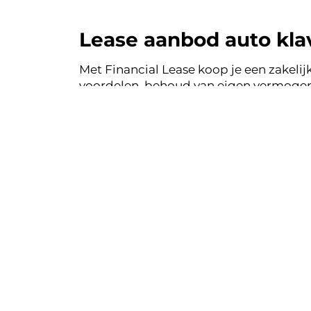
Lease aanbod auto klav
Met Financial Lease koop je een zakelijk
voordelen, behoud van eigen vermogen 
auto's uit de voorraad van auto klaver
Financial Lease.
Financial le
Eenvoudig, tra
Bekij