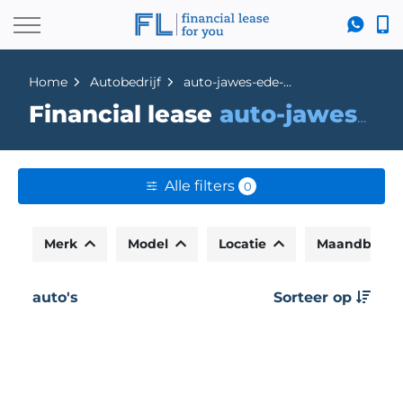
Home
Autobedrijf
auto-jawes-ede-bv
Financial lease
auto-jawes-ede-bv
Alle filters
0
Merk
Model
Locatie
Maandbedr
auto's
Sorteer op