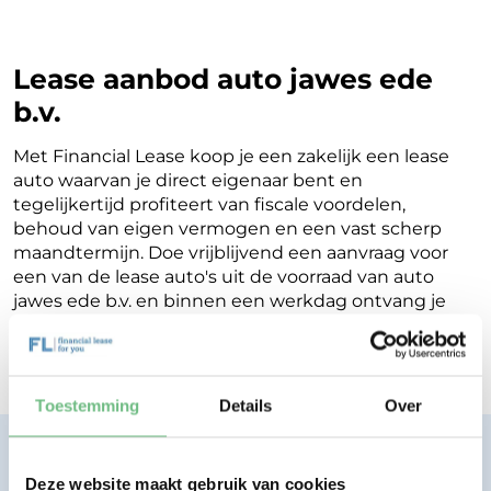
Lease aanbod auto jawes ede
b.v.
Met Financial Lease koop je een zakelijk een lease
auto waarvan je direct eigenaar bent en
tegelijkertijd profiteert van fiscale voordelen,
behoud van eigen vermogen en een vast scherp
maandtermijn. Doe vrijblijvend een aanvraag voor
een van de lease auto's uit de voorraad van auto
jawes ede b.v. en binnen een werkdag ontvang je
terugkoppeling op de mogelijkheden voor jouw
Financial Lease.
Toestemming
Details
Over
Financial lease zonder zorgen.
Eenvoudig, transparant, vertrouwd.
Deze website maakt gebruik van cookies