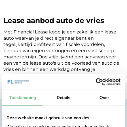
Lease aanbod auto de vries
Met Financial Lease koop je een zakelijk een lease
auto waarvan je direct eigenaar bent en
tegelijkertijd profiteert van fiscale voordelen,
behoud van eigen vermogen en een vast scherp
maandtermijn. Doe vrijblijvend een aanvraag voor
een van de lease auto's uit de voorraad van auto de
vries en binnen een werkdag ontvang je
terugkoppeling op de mogelijkheden voor jouw
Financial Lease.
Toestemming
Details
Over
Financial lease zonder zorgen.
Eenvoudig, transparant, vertrouwd.
Deze website maakt gebruik van cookies
We gebruiken cookies om content en advertenties te