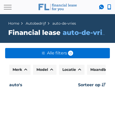
Home
Autobedrijf
auto-de-vries
Financial lease
auto-de-vries
Alle filters
0
Merk
Model
Locatie
Maandbedr
auto's
Sorteer op