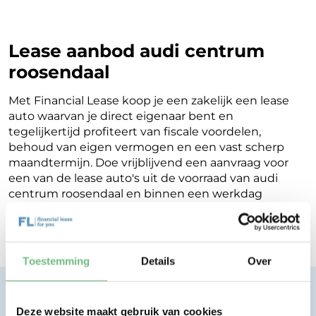
Lease aanbod audi centrum
roosendaal
Met Financial Lease koop je een zakelijk een lease
auto waarvan je direct eigenaar bent en
tegelijkertijd profiteert van fiscale voordelen,
behoud van eigen vermogen en een vast scherp
maandtermijn. Doe vrijblijvend een aanvraag voor
een van de lease auto's uit de voorraad van audi
centrum roosendaal en binnen een werkdag
ontvang je terugkoppeling op de mogelijkheden
voor jouw Financial Lease.
Toestemming
Details
Over
Financial lease zonder zorgen.
Eenvoudig, transparant, vertrouwd.
Deze website maakt gebruik van cookies