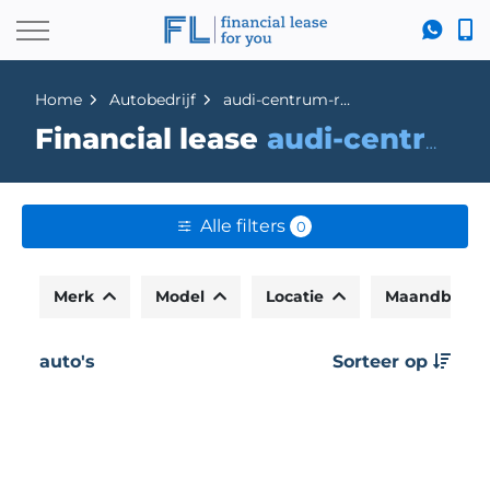
Home
Autobedrijf
audi-centrum-roosendaal
Financial lease
audi-centrum-roosendaal
Alle filters
0
Merk
Model
Locatie
Maandbedr
auto's
Sorteer op