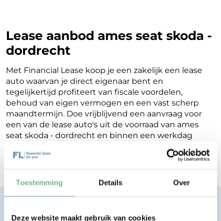
Lease aanbod ames seat skoda -
dordrecht
Met Financial Lease koop je een zakelijk een lease
auto waarvan je direct eigenaar bent en
tegelijkertijd profiteert van fiscale voordelen,
behoud van eigen vermogen en een vast scherp
maandtermijn. Doe vrijblijvend een aanvraag voor
een van de lease auto's uit de voorraad van ames
seat skoda - dordrecht en binnen een werkdag
ontvang je terugkoppeling op de mogelijkheden
voor jouw Financial Lease.
Toestemming
Details
Over
Financial lease zonder zorgen.
Eenvoudig, transparant, vertrouwd.
Deze website maakt gebruik van cookies