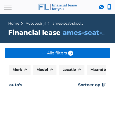
Home
Autobedrijf
ames-seat-skoda-dordrecht
Financial lease
ames-seat-skoda-dordrecht
Alle filters
0
Merk
Model
Locatie
Maandbedr
auto's
Sorteer op