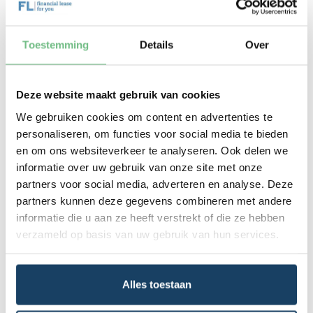
Voor ondernemers die overwegen een Kia Rio te
leasen, zijn er enkele interessante alternatieven in
dezelfde prijsklasse. De
Hyundai i20
biedt
Toestemming
Details
Over
vergelijkbare prestaties en comfort, terwijl de
Ford
Fiesta
bekend staat om zijn rijplezier en dynamische
design. Een andere optie is de
Volkswagen Polo
, die
Deze website maakt gebruik van cookies
uitblinkt in kwaliteit en betrouwbaarheid. Het leasen
We gebruiken cookies om content en advertenties te
van een van deze auto's via Kia Rio financial lease
biedt ondernemers de flexibiliteit van een vast
personaliseren, om functies voor social media te bieden
leasebedrag en de mogelijkheid om hun kapitaal
en om ons websiteverkeer te analyseren. Ook delen we
elders te investeren. Kia Rio financial lease is een
informatie over uw gebruik van onze site met onze
slimme keuze voor wie op zoek is naar een
partners voor social media, adverteren en analyse. Deze
betrouwbare en kostenefficiënte oplossing.
partners kunnen deze gegevens combineren met andere
informatie die u aan ze heeft verstrekt of die ze hebben
Dáárom jouw Kia Rio leasen via
verzameld op basis van uw gebruik van hun services.
Financial Lease For You
Financial Lease For You is de ideale partner voor
Alles toestaan
ondernemers die een Kia Rio willen leasen. Onze vier
leasegaranties zorgen voor een zorgeloze ervaring: