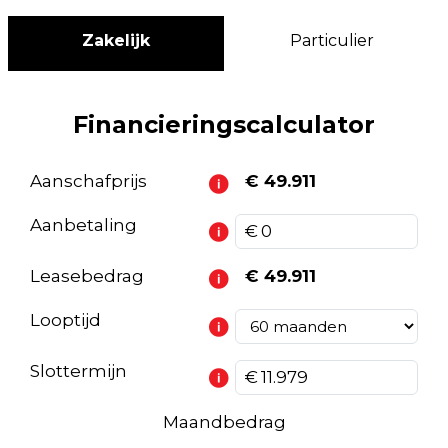
Zakelijk
Particulier
Financieringscalculator
Aanschafprijs
€ 49.911
Aanbetaling
Leasebedrag
€ 49.911
Looptijd
Slottermijn
Maandbedrag