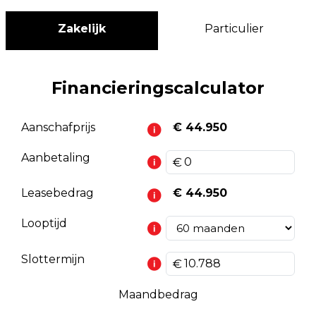
Zakelijk
Particulier
Financieringscalculator
Aanschafprijs
€ 44.950
Aanbetaling
Leasebedrag
€ 44.950
Looptijd
Slottermijn
Maandbedrag