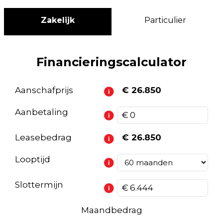
Zakelijk
Particulier
Financieringscalculator
Aanschafprijs
€ 26.850
Aanbetaling
Leasebedrag
€ 26.850
Looptijd
Slottermijn
Maandbedrag