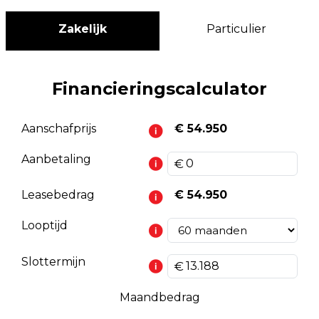
Zakelijk
Particulier
Financieringscalculator
Aanschafprijs
€ 54.950
Aanbetaling
Leasebedrag
€ 54.950
Looptijd
Slottermijn
Maandbedrag