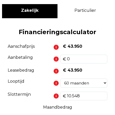
Zakelijk
Particulier
Financieringscalculator
Aanschafprijs
€ 43.950
Aanbetaling
Leasebedrag
€ 43.950
Looptijd
Slottermijn
Maandbedrag