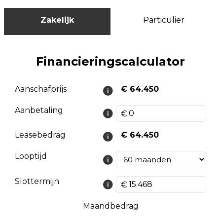
Zakelijk
Particulier
Financieringscalculator
Aanschafprijs
€ 64.450
Aanbetaling
Leasebedrag
€ 64.450
Looptijd
Slottermijn
Maandbedrag