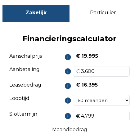
Zakelijk
Particulier
Financieringscalculator
Aanschafprijs
€ 19.995
Aanbetaling
Leasebedrag
€ 16.395
Looptijd
Slottermijn
Maandbedrag