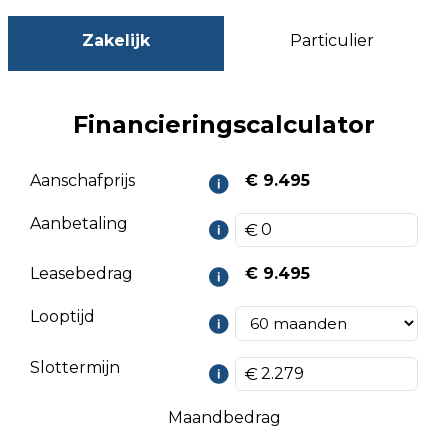
Zakelijk
Particulier
Financieringscalculator
Aanschafprijs
€ 9.495
Aanbetaling
Leasebedrag
€ 9.495
Looptijd
Slottermijn
Maandbedrag