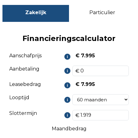
Zakelijk
Particulier
Financieringscalculator
Aanschafprijs
€ 7.995
Aanbetaling
Leasebedrag
€ 7.995
Looptijd
Slottermijn
Maandbedrag