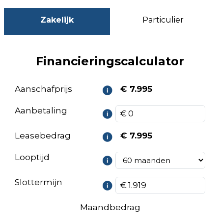
Zakelijk
Particulier
Financieringscalculator
Aanschafprijs
€ 7.995
Aanbetaling
Leasebedrag
€ 7.995
Looptijd
Slottermijn
Maandbedrag