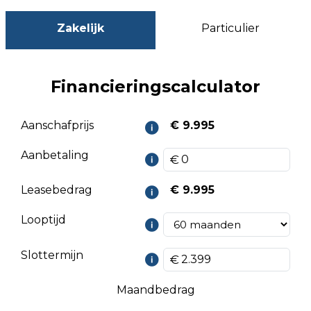
Zakelijk
Particulier
Financieringscalculator
Aanschafprijs
€ 9.995
Aanbetaling
Leasebedrag
€ 9.995
Looptijd
Slottermijn
Maandbedrag