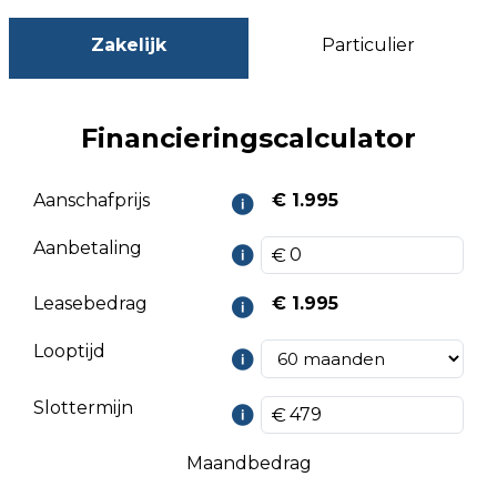
Zakelijk
Particulier
Financieringscalculator
Aanschafprijs
€ 1.995
Aanbetaling
Leasebedrag
€ 1.995
Looptijd
Slottermijn
Maandbedrag