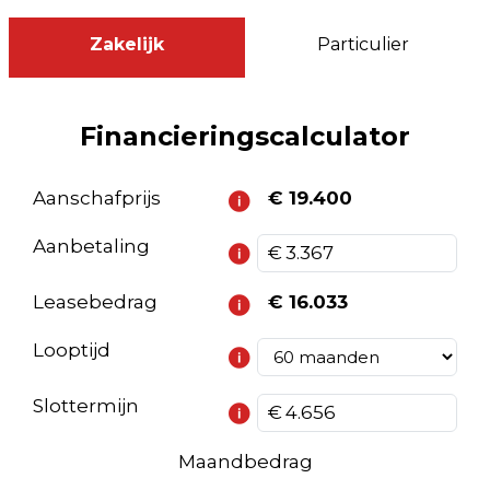
Zakelijk
Particulier
Financieringscalculator
Aanschafprijs
€ 19.400
Aanbetaling
Leasebedrag
€ 16.033
Looptijd
Slottermijn
Maandbedrag