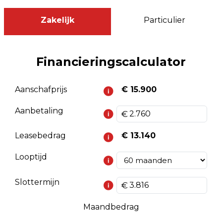
Zakelijk
Particulier
Financieringscalculator
Aanschafprijs
€ 15.900
Aanbetaling
Leasebedrag
€ 13.140
Looptijd
Slottermijn
Maandbedrag