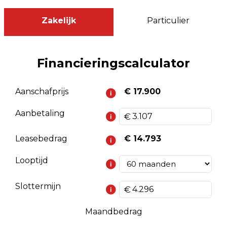
Zakelijk
Particulier
Financieringscalculator
Aanschafprijs
€ 17.900
Aanbetaling
Leasebedrag
€ 14.793
Looptijd
Slottermijn
Maandbedrag